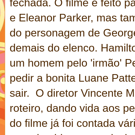
fechada. O filme é feito p
e Eleanor Parker, mas t
do personagem de George
demais do elenco. Hamil
um homem pelo 'irmão' Pe
pedir a bonita Luane Patt
sair. O diretor Vincente 
roteiro, dando vida aos p
do filme já foi contada vár