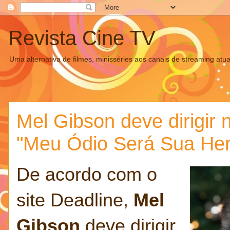
Revista Cine TV
Uma alternativa de filmes, minisséries aos canais de streaming atua
Mel Gibson deve dirigir 
"Meu Ódio Será Sua He
De acordo com o
site Deadline,
Mel
Gibson
deve dirigir