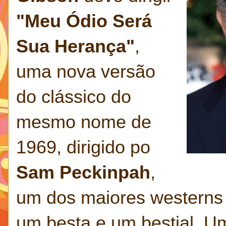
"Meu Ódio Será
Sua Herança"
,
uma nova versão
do clássico do
mesmo nome de
1969, dirigido po
Sam Peckinpah
,
um dos maiores westerns 
um besta e um bestial. 