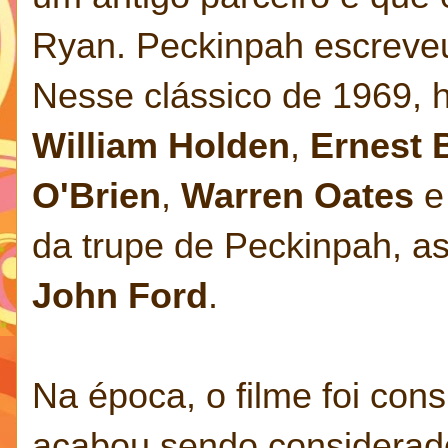
Ryan. Peckinpah escreveu
Nesse clássico de 1969, 
William Holden
,
Ernest 
O'Brien
,
Warren Oates
da trupe de Peckinpah, a
John Ford
.
Na época, o filme foi con
acabou sendo considerado 