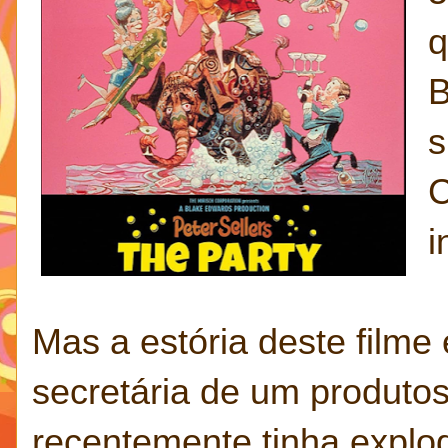
q
B
s
C
i
Mas a estória deste filme
secretária de um produtos,
recentemente tinha explo