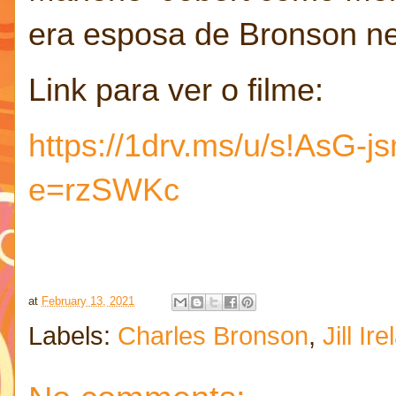
era esposa de Bronson n
Link para ver o filme:
https://1drv.ms/u/s!As
e=rzSWKc
at
February 13, 2021
Labels:
Charles Bronson
,
Jill Ir