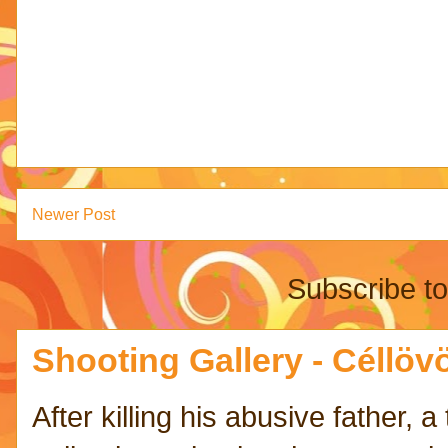
Newer Post
Subscribe t
Shooting Gallery - Céllövö
After killing his abusive father,