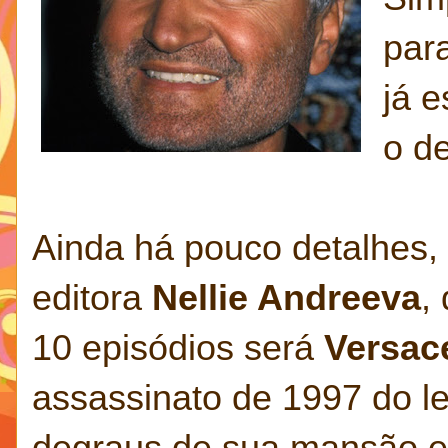
par
já e
o d
Ainda há pouco detalhes,
editora
Nellie Andreeva
,
10 episódios será
Versac
assassinato de 1997 do le
degraus de sua mansão e