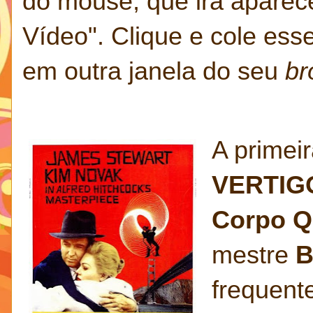
do mouse, que irá aparec
Vídeo". Clique e cole ess
em outra janela do seu
br
A primeir
VERTIG
Corpo Q
mestre
B
frequent