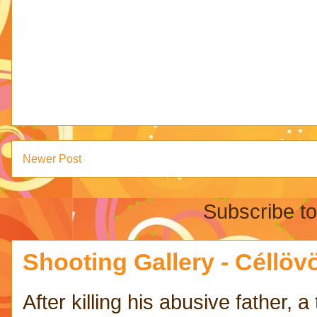
Newer Post
Subscribe t
Shooting Gallery - Céllövö
After killing his abusive father,