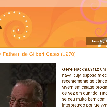
is.
Thursday,
 Father), de Gilbert Cates (1970)
Gene Hackman faz um e
naval cuja esposa fale
recentemente de câncer
vivem em cidade próxim
de vez em quando. Ha
se deu muito bem com 
interpretado por Melvy