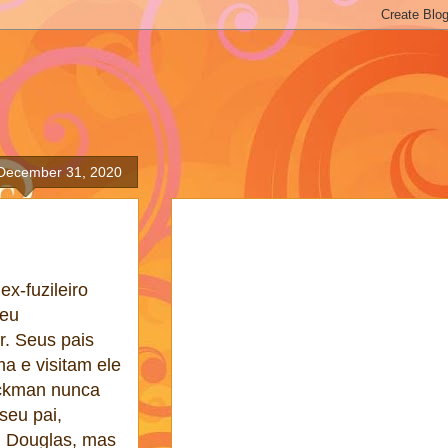
 December 31, 2020
x-fuzileiro
ceu
. Seus pais
a e visitam ele
ckman nunca
seu pai,
n Douglas, mas