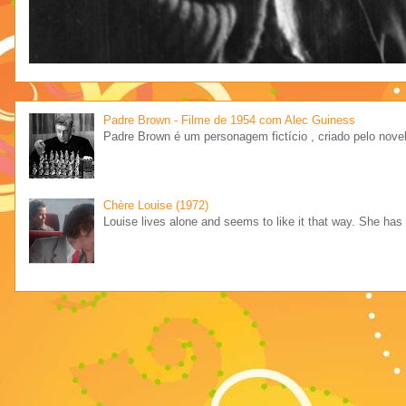
Padre Brown - Filme de 1954 com Alec Guiness
Padre Brown é um personagem fictício , criado pelo novel
Chère Louise (1972)
Louise lives alone and seems to like it that way. She has