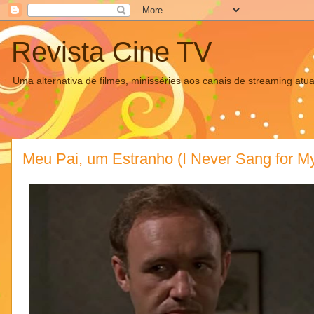
Revista Cine TV
Uma alternativa de filmes, minisséries aos canais de streaming atua
Meu Pai, um Estranho (I Never Sang for My