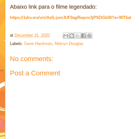
Abaixo link para o filme legendado:
https://1drv.ms/v/s!AsG-jsm3UF0agRwpvv3jP9ZlGblB?e=90T6al
at
December 31, 2020
Labels:
Gene Hackman
,
Melvyn Douglas
No comments:
Post a Comment