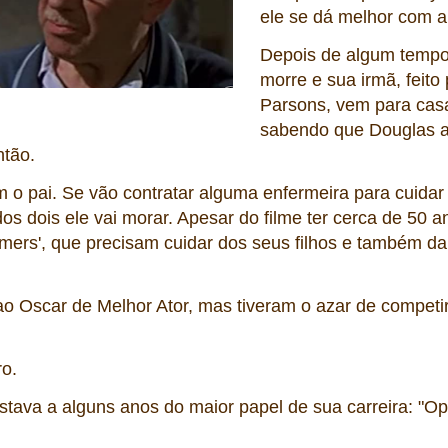
ele se dá melhor com 
Depois de algum temp
morre e sua irmã, feito 
Parsons, vem para casa
sabendo que Douglas a
ntão.
 o pai. Se vão contratar alguma enfermeira para cuidar
s dois ele vai morar. Apesar do filme ter cerca de 50 a
omers', que precisam cuidar dos seus filhos e também d
 Oscar de Melhor Ator, mas tiveram o azar de compet
ro.
tava a alguns anos do maior papel de sua carreira: "O