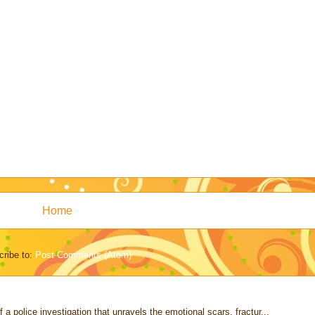
Home
ribe to:
Post Comments (Atom)
 a police investigation that unravels the emotional scars, fractur...