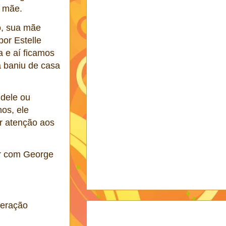
a mãe.
o, sua mãe
por Estelle
 e aí ficamos
 baniu de casa
 dele ou
nos, ele
ar atenção aos
ir com George
peração