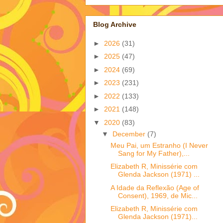
Blog Archive
►
2026
(31)
►
2025
(47)
►
2024
(69)
►
2023
(231)
►
2022
(133)
►
2021
(148)
▼
2020
(83)
▼
December
(7)
Meu Pai, um Estranho (I Never
Sang for My Father),...
Elizabeth R, Minissérie com
Glenda Jackson (1971) ...
A Idade da Reflexão (Age of
Consent), 1969, de Mic...
Elizabeth R, Minissérie com
Glenda Jackson (1971)...