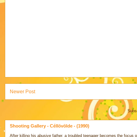
Newer Post
Subsc
Shooting Gallery - Céllövölde - (1990)
After killing his abusive father, a troubled teenager becomes the focus of