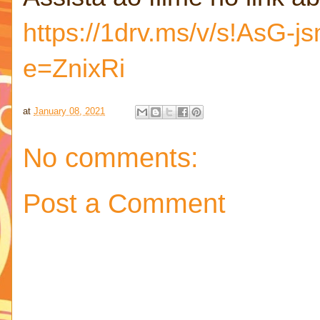
https://1drv.ms/v/s!As
e=ZnixRi
at
January 08, 2021
No comments:
Post a Comment