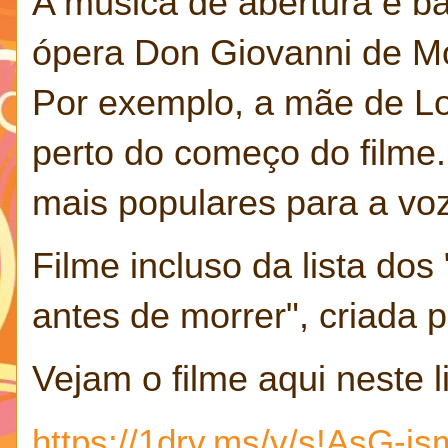
A música de abertura é ba
ópera Don Giovanni de Mo
Por exemplo, a mãe de Lou
perto do começo do filme.
mais populares para a voz
Filme incluso da lista dos
antes de morrer", criada 
Vejam o filme aqui neste l
https://1drv.ms/v/s!AsG