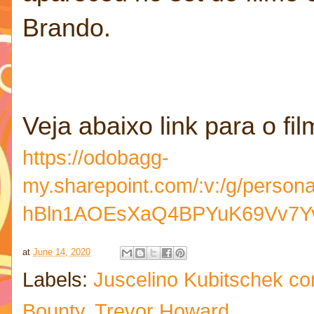
Brando.
Veja abaixo link para o fil
https://odobagg-
my.sharepoint.com/:v:/g/per
hBln1AOEsXaQ4BPYuK69Vv7Y
at
June 14, 2020
Labels:
Juscelino Kubitschek c
Bounty
,
Trevor Howard