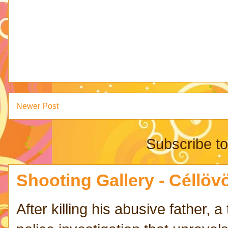
Newer Post
Subscribe t
Shooting Gallery - Céllövö
After killing his abusive father,