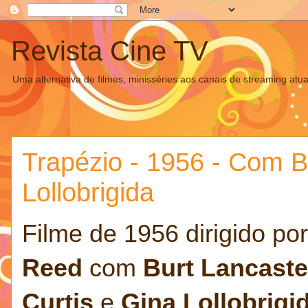
Revista Cine TV
Uma alternativa de filmes, minisséries aos canais de streaming atua
Trapézio - 1956 - Com B
Lollobrigida
Filme de 1956 dirigido po
Reed
com
Burt Lancaste
Curtis
e
Gina Lollobrigi