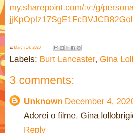
my.sharepoint.com/:v:/g/pers
jjKpOpIz17SgE1FcBVJCB82Go
at
March 14, 2020
Labels:
Burt Lancaster
,
Gina Lol
3 comments:
Unknown
December 4, 2020
Adorei o filme. Gina lollobri
Reply